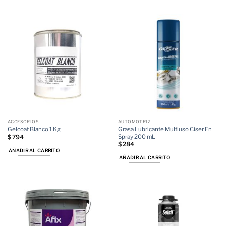
ACCESORIOS
AUTOMOTRIZ
Grasa Lubricante Multiuso Ciser En
Gelcoat Blanco 1 Kg
Spray 200 mL
$
794
$
284
AÑADIR AL CARRITO
AÑADIR AL CARRITO