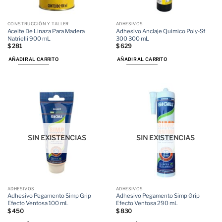
CONSTRUCCIÓN Y TALLER
ADHESIVOS
Aceite De Linaza Para Madera
Adhesivo Anclaje Quimico Poly-Sf
Natrielli 900 mL
300 300 mL
$
281
$
629
AÑADIR AL CARRITO
AÑADIR AL CARRITO
SIN EXISTENCIAS
SIN EXISTENCIAS
ADHESIVOS
ADHESIVOS
Adhesivo Pegamento Simp Grip
Adhesivo Pegamento Simp Grip
Efecto Ventosa 100 mL
Efecto Ventosa 290 mL
$
450
$
830