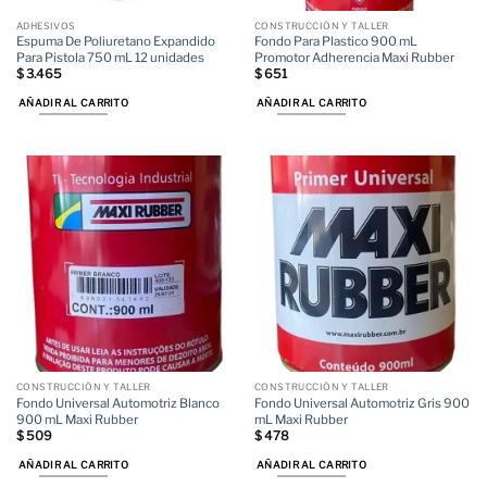
ADHESIVOS
CONSTRUCCIÓN Y TALLER
Espuma De Poliuretano Expandido
Fondo Para Plastico 900 mL
Para Pistola 750 mL 12 unidades
Promotor Adherencia Maxi Rubber
$
3.465
$
651
AÑADIR AL CARRITO
AÑADIR AL CARRITO
CONSTRUCCIÓN Y TALLER
CONSTRUCCIÓN Y TALLER
Fondo Universal Automotriz Blanco
Fondo Universal Automotriz Gris 900
900 mL Maxi Rubber
mL Maxi Rubber
$
509
$
478
AÑADIR AL CARRITO
AÑADIR AL CARRITO