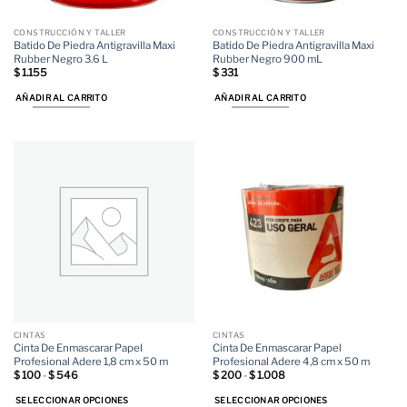
CONSTRUCCIÓN Y TALLER
CONSTRUCCIÓN Y TALLER
Batido De Piedra Antigravilla Maxi
Batido De Piedra Antigravilla Maxi
Rubber Negro 3.6 L
Rubber Negro 900 mL
$
1.155
$
331
AÑADIR AL CARRITO
AÑADIR AL CARRITO
CINTAS
CINTAS
Cinta De Enmascarar Papel
Cinta De Enmascarar Papel
Profesional Adere 1,8 cm x 50 m
Profesional Adere 4,8 cm x 50 m
Rango
Rango
$
100
-
$
546
$
200
-
$
1.008
de
de
precios:
precios:
SELECCIONAR OPCIONES
SELECCIONAR OPCIONES
desde
desde