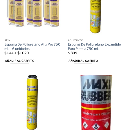
AFIX
ADHESIVOS
Espuma De Poliuretano Afix Pro 750
Espuma De Poliuretano Expandido
mL – 6 unidades
Para Pistola 750 mL
El
El
$
1.440
$
1.020
$
305
precio
precio
original
actual
AÑADIR AL CARRITO
AÑADIR AL CARRITO
era:
es:
$ 1.440.
$ 1.020.