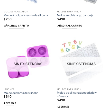
MOLDES PARA JABON
MOLDES PARA JABON
Molde árbol para resina de silicona
Molde arcoíris largo bandeja
$
250
$
490
AÑADIR AL CARRITO
AÑADIR AL CARRITO
SIN EXISTENCIAS
SIN EXISTENCIAS
JABONES
MOLDES PARA JABON
Molde de silicona abecedario y
Molde de flores de silicona
números
$
340
$
490
LEER MÁS
LEER MÁS