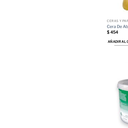
página
de
producto
CERAS Y PA
Cera De Ab
$
454
AÑADIR AL 