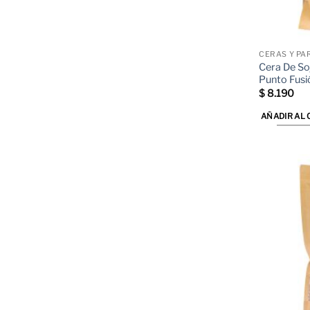
CERAS Y PA
Cera De So
Punto Fusi
$
8.190
AÑADIR AL 