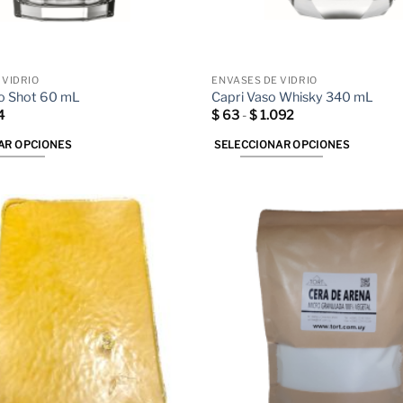
 VIDRIO
ENVASES DE VIDRIO
so Shot 60 mL
Capri Vaso Whisky 340 mL
Rango
Rango
4
$
63
-
$
1.092
de
de
precios:
precios:
AR OPCIONES
SELECCIONAR OPCIONES
desde
desde
$ 21
$ 63
Este
hasta
hasta
producto
$ 364
$ 1.092
tiene
múltiples
variantes.
Las
opciones
se
pueden
elegir
en
la