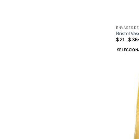
ENVASES DE
Bristol Va
$
21
-
$
36
SELECCION
Este
producto
tiene
múltiples
variantes.
Las
opciones
se
pueden
elegir
en
la