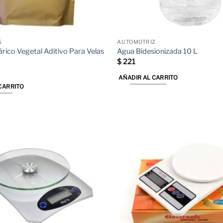
página
de
producto
S
AUTOMOTRIZ
árico Vegetal Aditivo Para Velas
Agua Bidesionizada 10 L
$
221
AÑADIR AL CARRITO
CARRITO