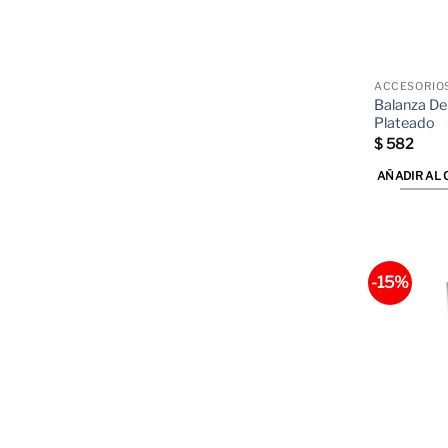
ACCESORIO
Balanza De 
Plateado
$
582
AÑADIR AL 
-15%