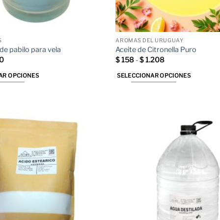
S
AROMAS DEL URUGUAY
de pabilo para vela
Aceite de Citronella Puro
Rango
Rango
0
$
158
-
$
1.208
de
de
precios:
precios:
AR OPCIONES
SELECCIONAR OPCIONES
desde
desde
$ 50
$ 158
Este
hasta
hasta
producto
$ 350
$ 1.208
tiene
múltiples
variantes.
Las
opciones
se
pueden
elegir
en
la