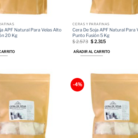
RAFINAS
CERAS Y PARAFINAS
ja APF Natural Para Velas Alto
Cera De Soja APF Natural Para V
ón 20 Kg
Punto Fusión 5 Kg
El
El
$
2.573
$
2.315
precio
precio
original
actual
CARRITO
AÑADIR AL CARRITO
era:
es:
$ 2.573.
$ 2.315.
-4%