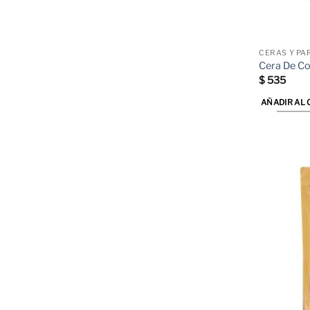
CERAS Y PA
Cera De Co
$
535
AÑADIR AL 