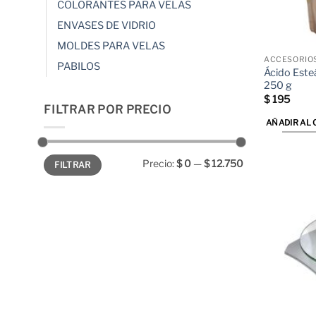
COLORANTES PARA VELAS
página
de
ENVASES DE VIDRIO
producto
MOLDES PARA VELAS
ACCESORIO
PABILOS
Ácido Este
250 g
$
195
FILTRAR POR PRECIO
AÑADIR AL 
Precio
Precio
Precio:
$ 0
—
$ 12.750
FILTRAR
mínimo
máximo