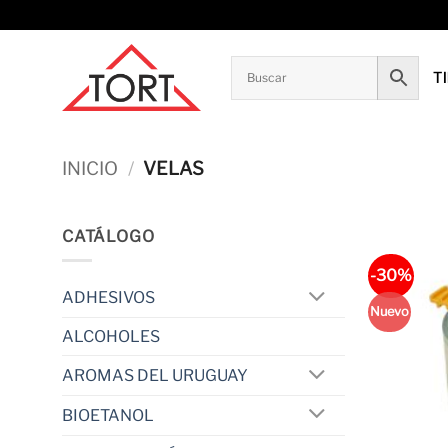
Saltar
al
contenido
T
INICIO
/
VELAS
CATÁLOGO
-30%
ADHESIVOS
Nuevo
ALCOHOLES
AROMAS DEL URUGUAY
BIOETANOL