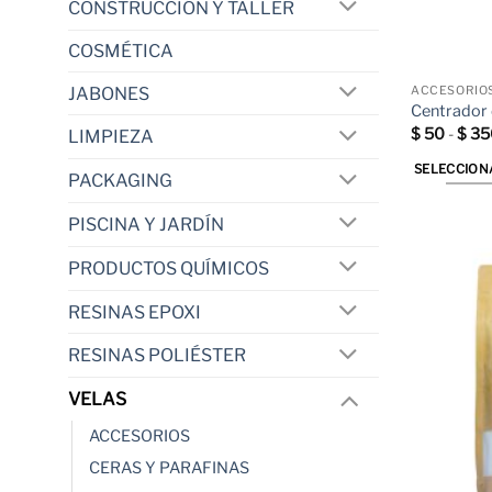
CONSTRUCCIÓN Y TALLER
COSMÉTICA
JABONES
ACCESORIO
Centrador 
$
50
-
$
35
LIMPIEZA
SELECCION
PACKAGING
Este
producto
PISCINA Y JARDÍN
tiene
PRODUCTOS QUÍMICOS
múltiples
variantes.
RESINAS EPOXI
Las
opciones
RESINAS POLIÉSTER
se
pueden
VELAS
elegir
ACCESORIOS
en
CERAS Y PARAFINAS
la