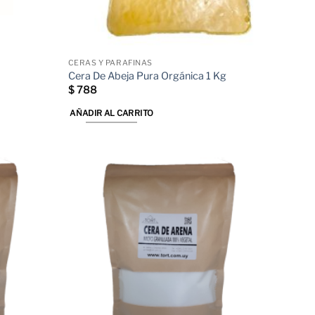
página
de
producto
CERAS Y PARAFINAS
Cera De Abeja Pura Orgánica 1 Kg
$
788
AÑADIR AL CARRITO