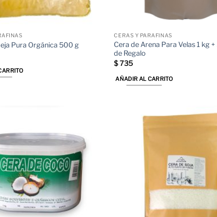
página
de
producto
RAFINAS
CERAS Y PARAFINAS
Cera de Arena Para Velas 1 kg +
eja Pura Orgánica 500 g
de Regalo
$
735
CARRITO
AÑADIR AL CARRITO