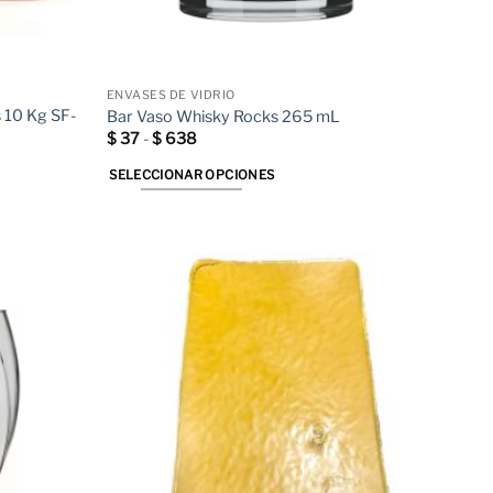
ENVASES DE VIDRIO
s 10 Kg SF-
Bar Vaso Whisky Rocks 265 mL
Rango
$
37
-
$
638
de
precios:
SELECCIONAR OPCIONES
desde
$ 37
Este
hasta
producto
$ 638
tiene
múltiples
variantes.
Las
opciones
se
pueden
elegir
en
la