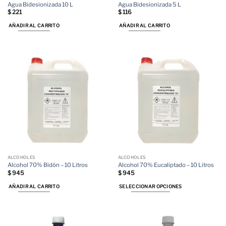
Agua Bidesionizada 10 L
Agua Bidesionizada 5 L
$
221
$
116
AÑADIR AL CARRITO
AÑADIR AL CARRITO
ALCOHOLES
ALCOHOLES
Alcohol 70% Bidón – 10 Litros
Alcohol 70% Eucaliptado – 10 Litros
$
945
$
945
AÑADIR AL CARRITO
SELECCIONAR OPCIONES
Este
producto
tiene
múltiples