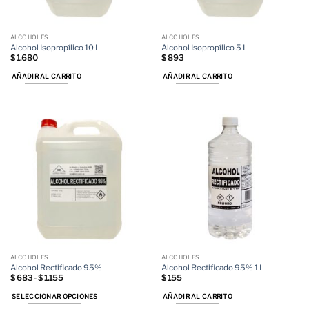
la
página
de
ALCOHOLES
ALCOHOLES
producto
Alcohol Isopropílico 10 L
Alcohol Isopropílico 5 L
$
1.680
$
893
AÑADIR AL CARRITO
AÑADIR AL CARRITO
ALCOHOLES
ALCOHOLES
Alcohol Rectificado 95%
Alcohol Rectificado 95% 1 L
Rango
$
683
-
$
1.155
$
155
de
precios:
SELECCIONAR OPCIONES
AÑADIR AL CARRITO
desde
$ 683