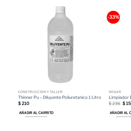
-33%
CONSTRUCCIÓN Y TALLER
HOGAR
Thinner Pu – Diluyente Poliuretanico 1 Litro
Limpiador 
El
$
210
$
236
$
15
prec
orig
AÑADIR AL CARRITO
AÑADIR AL 
era:
$ 23