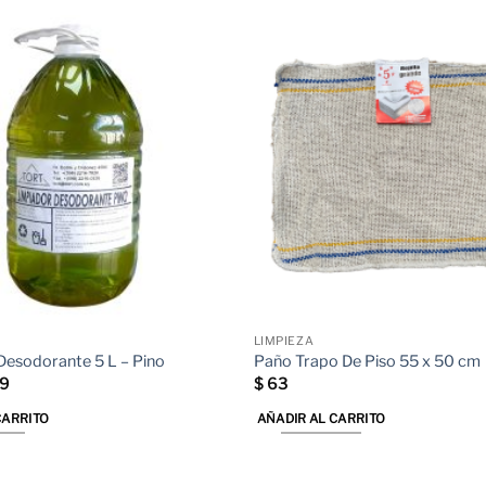
LIMPIEZA
Desodorante 5 L – Pino
Paño Trapo De Piso 55 x 50 cm
El
9
$
63
io
precio
inal
actual
CARRITO
AÑADIR AL CARRITO
es:
6.
$ 159.