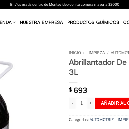
Envíos gratis dentro de Montevideo con tu compra mayor a $2000
IENDA
NUESTRA EMPRESA
PRODUCTOS QUÍMICOS
C
INICIO
/
LIMPIEZA
/
AUTOMOT
Abrillantador De
3L
693
$
Abrillantador De Cubiertas - 3L
AÑADIR AL 
Categorías:
AUTOMOTRIZ
,
LIMPIE