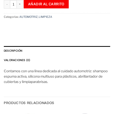
Silicona Multiuso Para Autos Tableros Plásticos Gomas 500 mL cantidad
AÑADIR AL CARRITO
Categorías:
AUTOMOTRIZ
,
LIMPIEZA
DESCRIPCIÓN
VALORACIONES (0)
Contamos con una línea dedicada al cuidado automotriz: shampoo
espuma activa, silicona multiuso para plásticos, abrillantador de
cubiertas y limpiaparabrisas.
PRODUCTOS RELACIONADOS