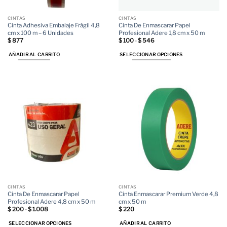
CINTAS
CINTAS
Cinta Adhesiva Embalaje Frágil 4,8
Cinta De Enmascarar Papel
cm x 100 m – 6 Unidades
Profesional Adere 1,8 cm x 50 m
Rango
$
877
$
100
-
$
546
de
precios:
AÑADIR AL CARRITO
SELECCIONAR OPCIONES
desde
$ 100
Este
hasta
$ 546
producto
tiene
múltiples
variantes.
Las
opciones
se
pueden
elegir
en
la
página
de
CINTAS
CINTAS
producto
Cinta De Enmascarar Papel
Cinta Enmascarar Premium Verde 4,8
Profesional Adere 4,8 cm x 50 m
cm x 50 m
Rango
$
200
-
$
1.008
$
220
de
precios:
SELECCIONAR OPCIONES
AÑADIR AL CARRITO
desde