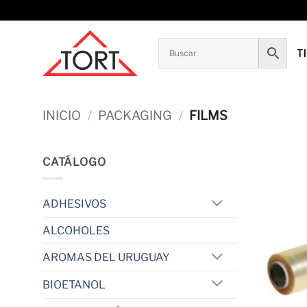
Saltar
al
contenido
T
INICIO
/
PACKAGING
/
FILMS
CATÁLOGO
ADHESIVOS
ALCOHOLES
AROMAS DEL URUGUAY
BIOETANOL