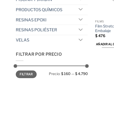
PRODUCTOS QUÍMICOS
RESINAS EPOXI
FILMS
Film Stret
RESINAS POLIÉSTER
Embalaje
$
476
VELAS
AÑADIR AL 
FILTRAR POR PRECIO
Precio
Precio
Precio:
$ 160
—
$ 4.790
FILTRAR
mínimo
máximo