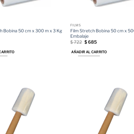
FILMS
ch Bobina 50 cm x 300 m x 3 Kg
Film Stretch Bobina 50 cm x 50
Embalaje
El
El
$
722
$
685
precio
precio
original
actual
CARRITO
AÑADIR AL CARRITO
era:
es:
$ 722.
$ 685.