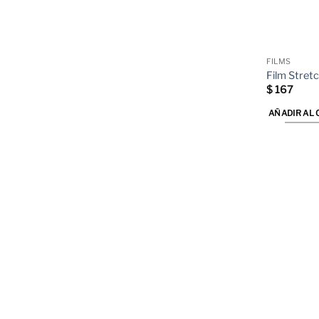
FILMS
Film Stret
$
167
AÑADIR AL 