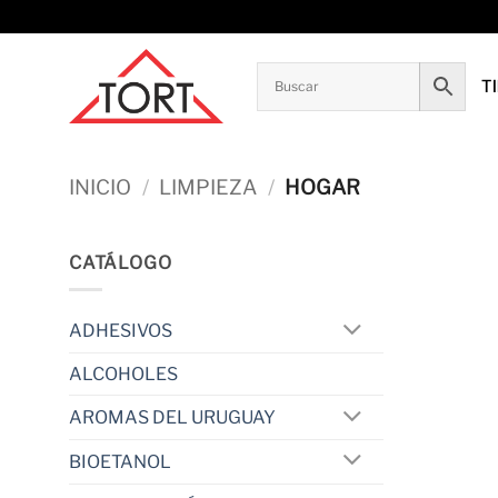
Saltar
al
contenido
T
INICIO
/
LIMPIEZA
/
HOGAR
CATÁLOGO
ADHESIVOS
ALCOHOLES
AROMAS DEL URUGUAY
BIOETANOL