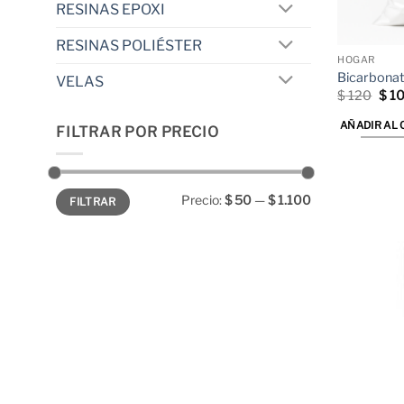
RESINAS EPOXI
RESINAS POLIÉSTER
HOGAR
Bicarbonat
VELAS
El
$
120
$
1
prec
orig
AÑADIR AL 
FILTRAR POR PRECIO
era:
$ 12
Precio
Precio
Precio:
$ 50
—
$ 1.100
FILTRAR
mínimo
máximo