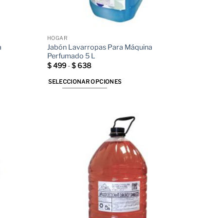
HOGAR
a
Jabón Lavarropas Para Máquina
Perfumado 5 L
Rango
$
499
-
$
638
de
precios:
SELECCIONAR OPCIONES
desde
$ 499
Este
hasta
producto
$ 638
tiene
múltiples
variantes.
Las
opciones
se
pueden
elegir
en
la