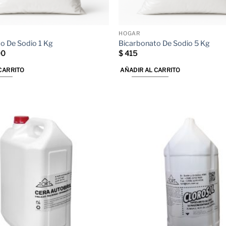
HOGAR
o De Sodio 1 Kg
Bicarbonato De Sodio 5 Kg
El
00
$
415
io
precio
inal
actual
CARRITO
AÑADIR AL CARRITO
es:
0.
$ 100.