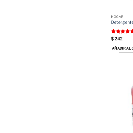
HOGAR
Detergente
Valorado
$
242
con
5
de 
AÑADIR AL 