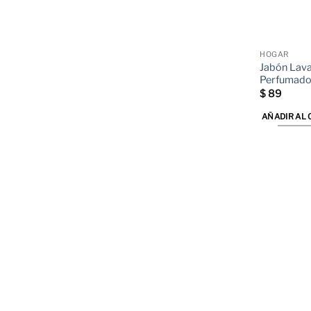
HOGAR
Jabón Lav
Perfumado
$
89
AÑADIR AL 