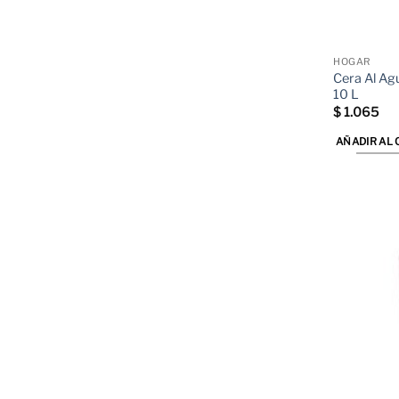
HOGAR
Cera Al Agu
10 L
$
1.065
AÑADIR AL 