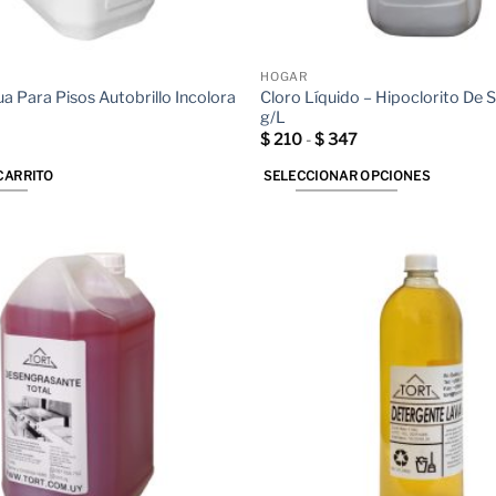
HOGAR
a Para Pisos Autobrillo Incolora
Cloro Líquido – Hipoclorito De 
g/L
Rango
$
210
-
$
347
de
precios:
CARRITO
SELECCIONAR OPCIONES
desde
$ 210
Este
hasta
producto
$ 347
tiene
múltiples
variantes.
Las
opciones
se
pueden
elegir
en
la