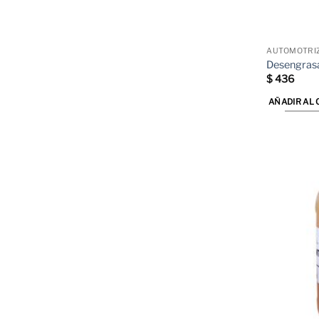
AUTOMOTRI
Desengrasa
$
436
AÑADIR AL 