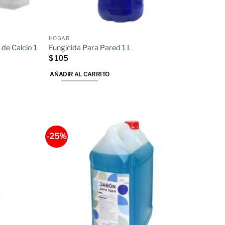
HOGAR
de Calcio 1
Fungicida Para Pared 1 L
$
105
AÑADIR AL CARRITO
-25%