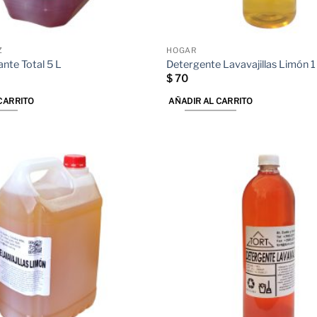
página
de
producto
Z
HOGAR
nte Total 5 L
Detergente Lavavajillas Limón 1
$
70
CARRITO
AÑADIR AL CARRITO