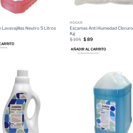
HOGAR
Escamas Anti Humedad Cloruro 
 Lavavajillas Neutro 5 Litros
Kg
El
El
$
105
$
89
precio
precio
CARRITO
original
actual
AÑADIR AL CARRITO
era:
es:
$ 105.
$ 89.