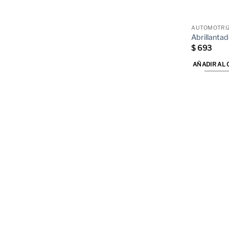
AUTOMOTRI
Abrillanta
$
693
AÑADIR AL 