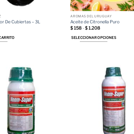
Z
AROMAS DEL URUGUAY
dor De Cubiertas – 3L
Aceite de Citronella Puro
Rango
$
158
-
$
1.208
de
precios:
CARRITO
SELECCIONAR OPCIONES
desde
$ 158
Este
hasta
producto
$ 1.208
tiene
múltiples
variantes.
Las
opciones
se
pueden
elegir
en
la
página