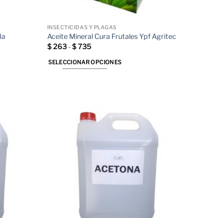
INSECTICIDAS Y PLAGAS
da
Aceite Mineral Cura Frutales Ypf Agritec
Rango
$
263
-
$
735
de
precios:
SELECCIONAR OPCIONES
desde
$ 263
Este
hasta
producto
$ 735
tiene
múltiples
variantes.
Las
opciones
se
pueden
elegir
en
la
página