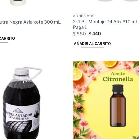
ADHESIVOS
2×1 PU Montaje D4 Afix 310 mL 
eutra Negra Asfalkote 300 mL
Paga 1
El
El
$
880
$
440
precio
precio
CARRITO
original
actual
AÑADIR AL CARRITO
era:
es:
$ 880.
$ 440.