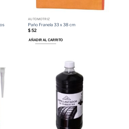
página
de
producto
AUTOMOTRIZ
ros
Paño Franela 33 x 38 cm
$
52
AÑADIR AL CARRITO