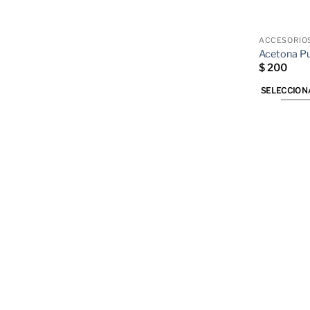
ACCESORIO
Acetona Pu
$
200
SELECCION