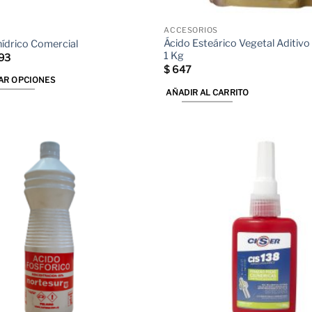
ACCESORIOS
Ácido Esteárico Vegetal Aditivo
hídrico Comercial
1 Kg
Rango
93
de
$
647
precios:
AR OPCIONES
desde
AÑADIR AL CARRITO
$ 126
hasta
$ 893