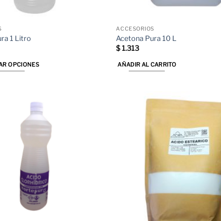
S
ACCESORIOS
ra 1 Litro
Acetona Pura 10 L
$
1.313
AR OPCIONES
AÑADIR AL CARRITO