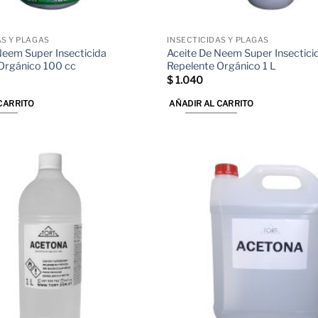
de
producto
AS Y PLAGAS
INSECTICIDAS Y PLAGAS
Neem Super Insecticida
Aceite De Neem Super Insectici
Orgánico 100 cc
Repelente Orgánico 1 L
$
1.040
CARRITO
AÑADIR AL CARRITO