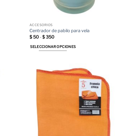
ACCESORIOS
Centrador de pabilo para vela
Rango
$
50
-
$
350
de
precios:
SELECCIONAR OPCIONES
desde
$ 50
Este
hasta
producto
$ 350
tiene
múltiples
variantes.
Las
opciones
se
pueden
elegir
en
la