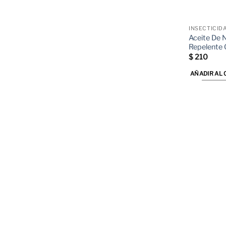
INSECTICID
Aceite De 
Repelente 
$
210
AÑADIR AL 