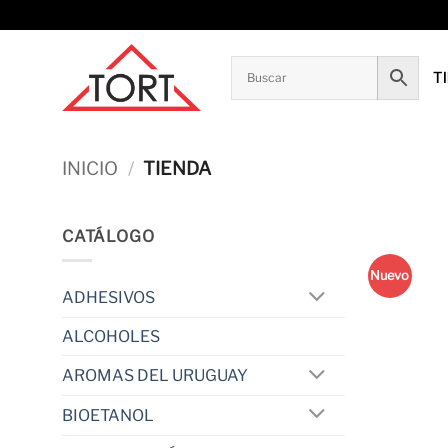
Saltar
al
contenido
T
INICIO
/
TIENDA
CATÁLOGO
Nuevo
ADHESIVOS
ALCOHOLES
AROMAS DEL URUGUAY
BIOETANOL