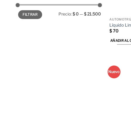
Precio
Precio
Precio:
$ 0
—
$ 21.500
FILTRAR
mínimo
máximo
AUTOMOTRI
Líquido Li
$
70
AÑADIR AL 
Nuevo