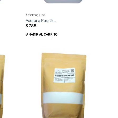
de
producto
ACCESORIOS
Acetona Pura 5 L
$
788
AÑADIR AL CARRITO