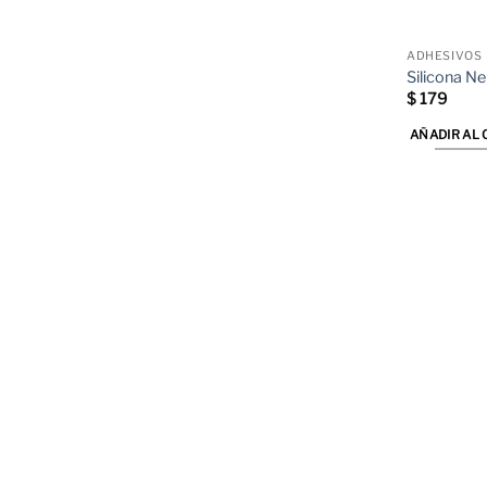
ADHESIVOS
Silicona N
$
179
AÑADIR AL 