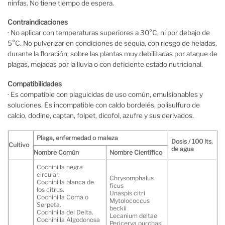
ninfas. No tiene tiempo de espera.
Contraindicaciones
· No aplicar con temperaturas superiores a 30°C, ni por debajo de
5°C. No pulverizar en condiciones de sequía, con riesgo de heladas,
durante la floración, sobre las plantas muy debilitadas por ataque de
plagas, mojadas por la lluvia o con deficiente estado nutricional.
Compatibilidades
· Es compatible con plaguicidas de uso común, emulsionables y
soluciones. Es incompatible con caldo bordelés, polisulfuro de
calcio, dodine, captan, folpet, dicofol, azufre y sus derivados.
Plaga, enfermedad o maleza
Dosis / 100 lts.
Cultivo
de agua
Nombre Común
Nombre Científico
Cochinilla negra
circular.
Chrysomphalus
Cochinilla blanca de
ficus
los citrus.
Unaspis citri
Cochinilla Coma o
Mytolococcus
Serpeta.
beckii
Cochinilla del Delta.
Lecanium deltae
Cochinilla Algodonosa
Pericerya purchasi