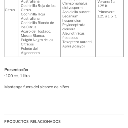
Australiana.
Verano: 1 a
Chrysomphalus
Cochinilla Roja de los
1.25 lt.
dictyospermi
Citrus
Citrus.
Aonidiella aurantii
Primavera:
Cochinilla Roja
Lecanium
1.25 a 1.5 lt.
Australiana.
hesperidium
Cochinilla Blanda de
Phylocoptruta
los Citrus.
oleivora
Acaro del Tostado.
Aleurothrixus
Mosca Blanca.
floccosus
Pulgón Negro de los
Texoptera aurantii
Cítricos.
Aphis gossypii
Pulgón del
Algodonero.
Presentación
· 100 cc , 1 litro
Mantenga fuera del alcance de niños
PRODUCTOS RELACIONADOS