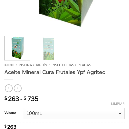
INICIO
/
PISCINA Y JARDÍN
/
INSECTICIDAS Y PLAGAS
Aceite Mineral Cura Frutales Ypf Agritec
Rango
263
-
735
$
$
de
LIMPIAR
precios:
Volumen
desde
$ 263
hasta
$
263