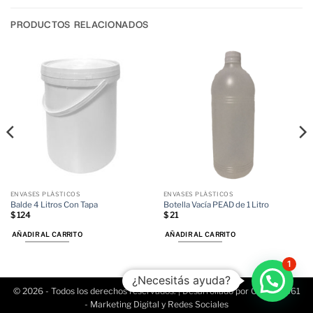
PRODUCTOS RELACIONADOS
ENVASES PLÁSTICOS
ENVASES PLÁSTICOS
Balde 4 Litros Con Tapa
Botella Vacía PEAD de 1 Litro
$
124
$
21
AÑADIR AL CARRITO
AÑADIR AL CARRITO
1
¿Necesitás ayuda?
© 2026 - Todos los derechos reservados. | Desarrollado por Conecta361
- Marketing Digital y
Redes Sociales