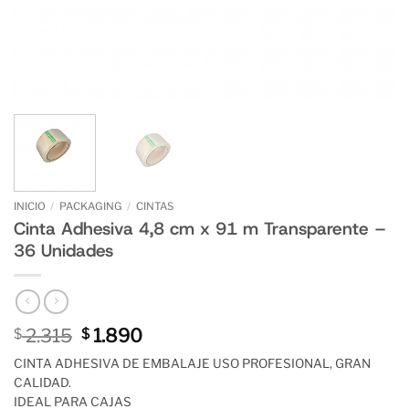
INICIO
/
PACKAGING
/
CINTAS
Cinta Adhesiva 4,8 cm x 91 m Transparente –
36 Unidades
El
El
2.315
1.890
$
$
precio
precio
CINTA ADHESIVA DE EMBALAJE USO PROFESIONAL, GRAN
original
actual
CALIDAD.
era:
es:
IDEAL PARA CAJAS
$ 2.315.
$ 1.890.