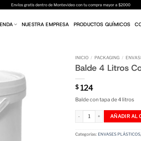
Envíos gratis dentro de Montevideo con tu compra mayor a $2000
IENDA
NUESTRA EMPRESA
PRODUCTOS QUÍMICOS
C
INICIO
/
PACKAGING
/
ENVAS
Balde 4 Litros C
124
$
Balde con tapa de 4 litros
Balde 4 Litros Con Tapa cantid
AÑADIR AL 
Categorías:
ENVASES PLÁSTICOS