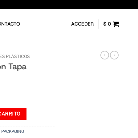
ONTACTO
ACCEDER
$
0
ES PLÁSTICOS
on Tapa
ad
CARRITO
,
PACKAGING