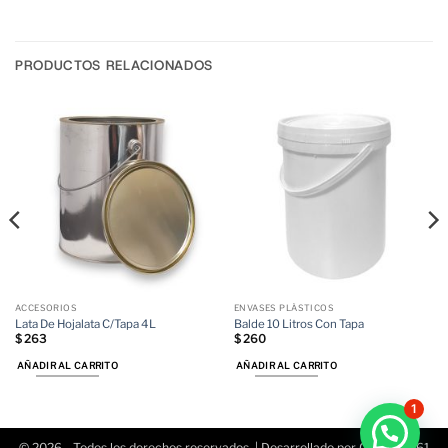
PRODUCTOS RELACIONADOS
ACCESORIOS
ENVASES PLÁSTICOS
Lata De Hojalata C/Tapa 4L
Balde 10 Litros Con Tapa
$
263
$
260
AÑADIR AL CARRITO
AÑADIR AL CARRITO
1
© 2026 - Todos los derechos reservados. | Desarrollado por Conecta361