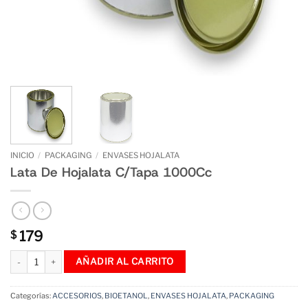
INICIO
/
PACKAGING
/
ENVASES HOJALATA
Lata De Hojalata C/Tapa 1000Cc
179
$
Lata De Hojalata C/Tapa 1000Cc cantidad
AÑADIR AL CARRITO
Categorías:
ACCESORIOS
,
BIOETANOL
,
ENVASES HOJALATA
,
PACKAGING