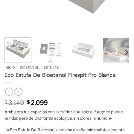
INICIO
/
BIOETANOL
/
ESTUFAS
Eco Estufa De Bioetanol Firespit Pro Blanca
El
El
3.149
2.099
$
$
precio
precio
Ambienta tus espacios con la calidez que solo el fuego te puede
original
actual
brindar, pero de una forma ecológica, sin olores ni humo 🔥
era:
es:
$ 3.149.
$ 2.099.
La Eco Estufa De Bioetanol combina diseño minimalista elegante