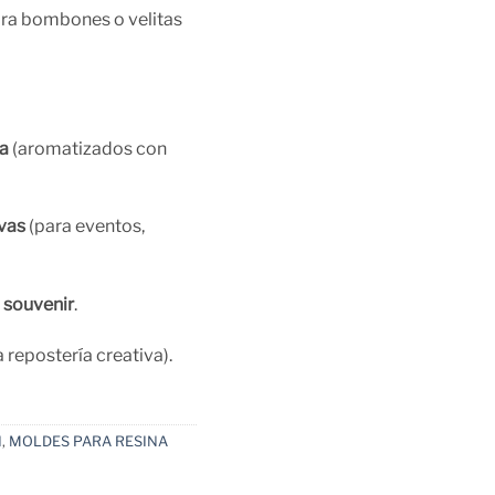
ara bombones o velitas
a
(aromatizados con
vas
(para eventos,
 souvenir
.
 repostería creativa).
N
,
MOLDES PARA RESINA