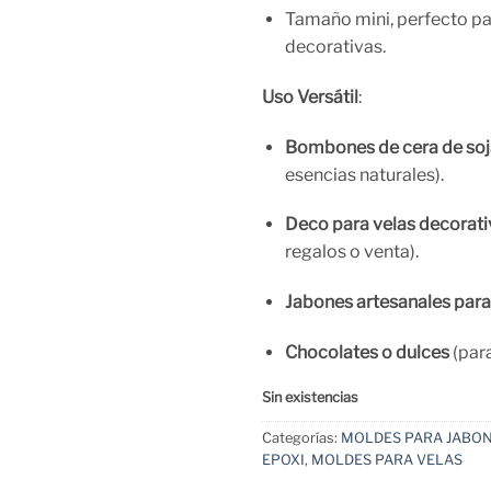
Tamaño mini, perfecto p
decorativas.
Uso Versátil
:
Bombones de cera de soj
esencias naturales).
Deco para velas decorati
regalos o venta).
Jabones artesanales para
Chocolates o dulces
(para
Sin existencias
Categorías:
MOLDES PARA JABO
EPOXI
,
MOLDES PARA VELAS