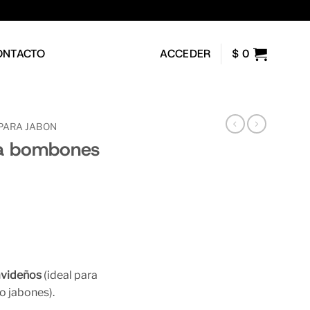
ONTACTO
ACCEDER
$
0
PARA JABON
na bombones
avideños
(ideal para
o jabones).