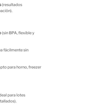
s
(resultados
ación).
o
(sin BPA, flexible y
a fácilmente sin
 apto para horno, freezer
deal para lotes
allados).