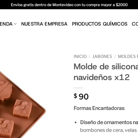
Envíos gratis dentro de Montevideo con tu compra mayor a $2000
IENDA
NUESTRA EMPRESA
PRODUCTOS QUÍMICOS
C
INICIO
/
JABONES
/
MOLDES 
Molde de silico
navideños x12
90
$
Formas Encantadoras
:
Diseño de ornamentos n
bombones de cera, velas 