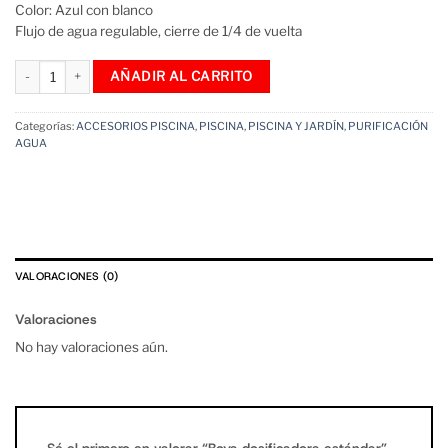
Color: Azul con blanco
Flujo de agua regulable, cierre de 1/4 de vuelta
Boya dosificadora estándar cantidad
AÑADIR AL CARRITO
Categorías:
ACCESORIOS PISCINA
,
PISCINA
,
PISCINA Y JARDÍN
,
PURIFICACIÓN
AGUA
VALORACIONES (0)
Valoraciones
No hay valoraciones aún.
Sé el primero en valorar “Boya dosificadora estándar”