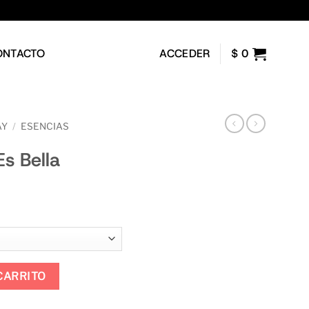
ONTACTO
ACCEDER
$
0
AY
/
ESENCIAS
S
Es Bella
o
s:
e
ad
CARRITO