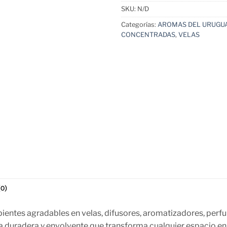
SKU:
N/D
Categorías:
AROMAS DEL URUGU
CONCENTRADAS
,
VELAS
0)
entes agradables en velas, difusores, aromatizadores, perfum
 duradera y envolvente que transforma cualquier espacio en 