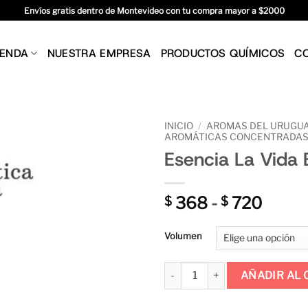
Envíos gratis dentro de Montevideo con tu compra mayor a $2000
IENDA
NUESTRA EMPRESA
PRODUCTOS QUÍMICOS
C
INICIO
/
AROMAS DEL URUGU
AROMÁTICAS CONCENTRADA
Esencia La Vida 
Rang
368
-
720
$
$
de
precio
Volumen
desd
$ 368
Esencia La Vida Es Bella cantid
AÑADIR AL 
hasta
$ 720