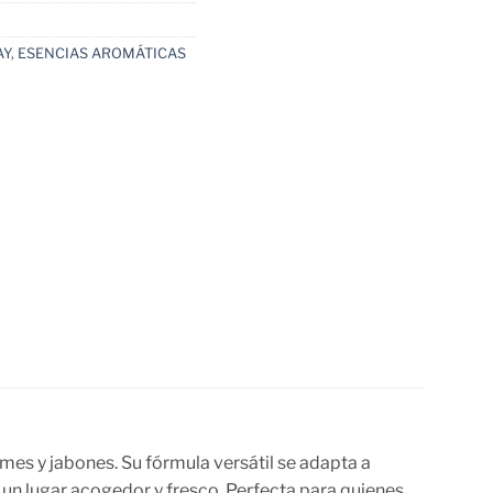
AY
,
ESENCIAS AROMÁTICAS
es y jabones. Su fórmula versátil se adapta a
un lugar acogedor y fresco. Perfecta para quienes