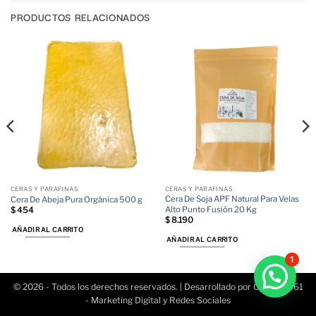
PRODUCTOS RELACIONADOS
CERAS Y PARAFINAS
CERAS Y PARAFINAS
Cera De Soja APF Natural Para Velas
Cera De Abeja Pura Orgánica 500 g
Alto Punto Fusión 20 Kg
$
454
$
8.190
AÑADIR AL CARRITO
AÑADIR AL CARRITO
1
© 2026 - Todos los derechos reservados. | Desarrollado por Conecta361
- Marketing Digital y
Redes Sociales