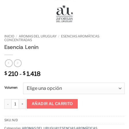
INICIO
/
AROMAS DEL URUGUAY
/
ESENCIAS AROMÁTICAS
CONCENTRADAS
Esencia Lenin
Rango
210
-
1.418
$
$
de
precios:
Volumen
desde
$ 210
hasta
Esencia Lenin cantidad
AÑADIR AL CARRITO
$ 1.418
SKU:
N/D
Categorías:
AROMAS DEL URUGUAY
,
ESENCIAS AROMÁTICAS