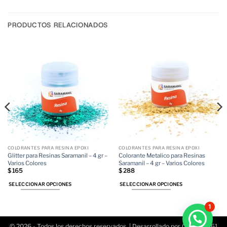
PRODUCTOS RELACIONADOS
COLORANTES PARA RESINA EPOXI
COLORANTES PARA RESINA EPOXI
Glitter para Resinas Saramanil – 4 gr –
Colorante Metalico para Resinas
Varios Colores
Saramanil – 4 gr – Varios Colores
$
165
$
288
SELECCIONAR OPCIONES
SELECCIONAR OPCIONES
Este
Este
producto
producto
1
tiene
tiene
múltiples
múltiples
© 2026 - Todos los derechos reservados. | Desarrollado por Conecta361