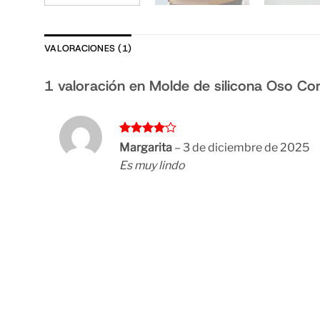
VALORACIONES (1)
1 valoración en
Molde de silicona Oso Co
Valorado
Margarita
–
3 de diciembre de 2025
con
4
de
Es muy lindo
5