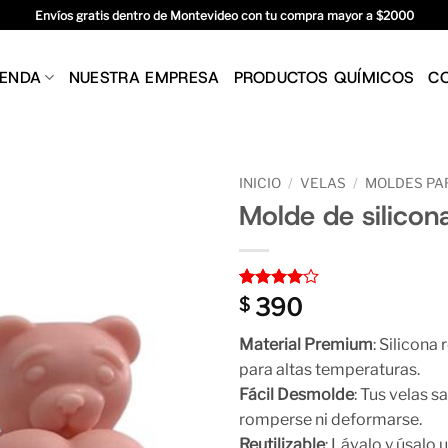
Envíos gratis dentro de Montevideo con tu compra mayor a $2000
IENDA
NUESTRA EMPRESA
PRODUCTOS QUÍMICOS
C
INICIO
/
VELAS
/
MOLDES PA
Molde de silico
Valorado
1
390
$
con
4
de
5 en
Material Premium
: Silicona 
base a
valoración
para altas temperaturas.
de un
Fácil Desmolde
: Tus velas s
cliente
romperse ni deformarse.
Reutilizable
: Lávalo y úsalo 