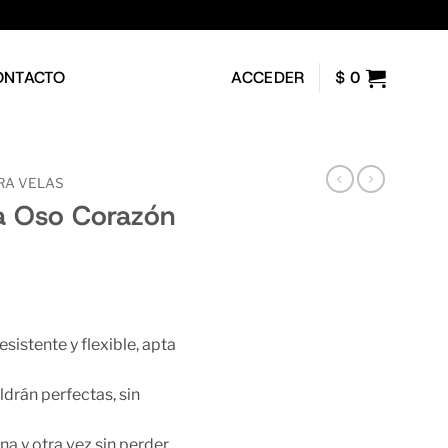
ONTACTO
ACCEDER
$
0
RA VELAS
na Oso Corazón
resistente y flexible, apta
aldrán perfectas, sin
una y otra vez sin perder