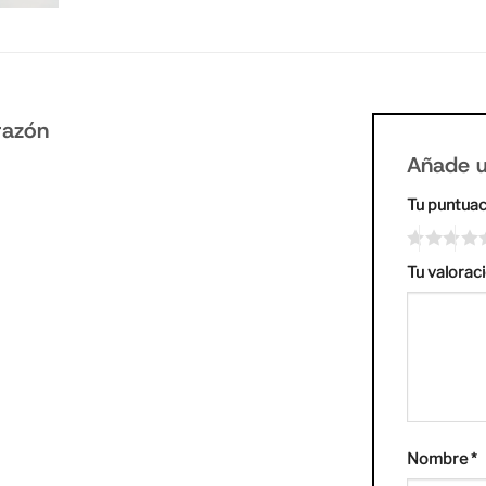
razón
Añade u
Tu puntua
Tu valorac
Nombre
*