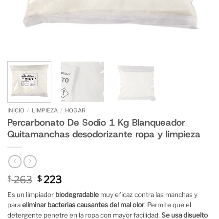
INICIO
/
LIMPIEZA
/
HOGAR
Percarbonato De Sodio 1 Kg Blanqueador
Quitamanchas desodorizante ropa y limpieza
El
El
263
223
$
$
precio
precio
Es un limpiador
biodegradable
muy eficaz contra las manchas y
original
actual
para
eliminar bacterias causantes del mal olor
. Permite que el
era:
es:
detergente penetre en la ropa con mayor facilidad.
Se usa disuelto
$ 263.
$ 223.