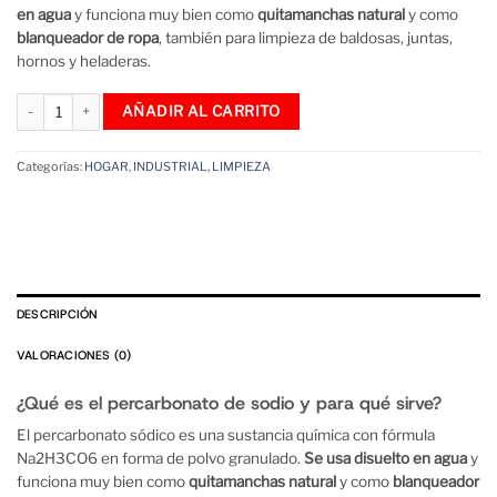
en agua
y funciona muy bien como
quitamanchas natural
y como
blanqueador de ropa
, también para limpieza de baldosas, juntas,
hornos y heladeras.
Percarbonato De Sodio 1 Kg Blanqueador Quitamanchas desodorizante ropa 
AÑADIR AL CARRITO
Categorías:
HOGAR
,
INDUSTRIAL
,
LIMPIEZA
DESCRIPCIÓN
VALORACIONES (0)
¿Qué es el percarbonato de sodio y para qué sirve?
El percarbonato sódico es una sustancia química con fórmula
Na2H3CO6 en forma de polvo granulado.
Se usa disuelto en agua
y
funciona muy bien como
quitamanchas natural
y como
blanqueador