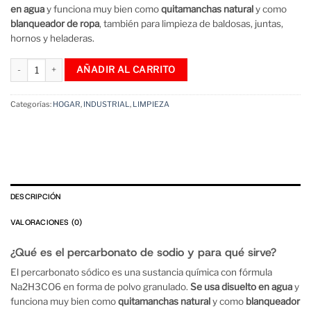
en agua
y funciona muy bien como
quitamanchas natural
y como
blanqueador de ropa
, también para limpieza de baldosas, juntas,
hornos y heladeras.
Percarbonato De Sodio 500 g Blanqueador Quitamanchas desodorizante ropa
AÑADIR AL CARRITO
Categorías:
HOGAR
,
INDUSTRIAL
,
LIMPIEZA
DESCRIPCIÓN
VALORACIONES (0)
¿Qué es el percarbonato de sodio y para qué sirve?
El percarbonato sódico es una sustancia química con fórmula
Na2H3CO6 en forma de polvo granulado.
Se usa disuelto en agua
y
funciona muy bien como
quitamanchas natural
y como
blanqueador