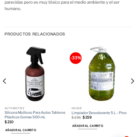
parecidas pero es muy tóxico para el medio ambiente y el ser
humano.
PRODUCTOS RELACIONADOS
-33%
AUTOMOTRIZ
HOGAR
Silicona Multiuso Para Autos Tableros
Limpiador Desodorante 5 L – Pino
Plásticos Gomas 500 mL
El
El
$
236
$
159
precio
precio
$
210
original
actual
AÑADIR AL CARRITO
era:
es:
AÑADIR AL CARRITO
$ 236.
$ 159.