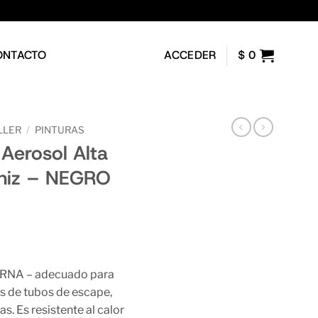
ONTACTO
ACCEDER
$
0
LLER
/
PINTURAS
 Aerosol Alta
aniz – NEGRO
NA – adecuado para
as de tubos de escape,
s. Es resistente al calor