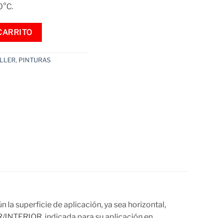
0°C.
 Temperatura Etaniz - NEGRO MATE - 400ML cantidad
CARRITO
LLER
,
PINTURAS
a superficie de aplicación, ya sea horizontal,
R/INTERIOR, indicada para su aplicación en