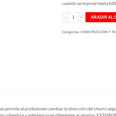
cuando se expone hasta 60
Pintura en Spray Aerosol Alta
AÑADIR AL 
Categorías:
CONSTRUCCIÓN Y TA
mite al profesional cambiar la dirección del chorro según l
 Alta cobertura y adherencia en diferentes acabados: EXTERIO