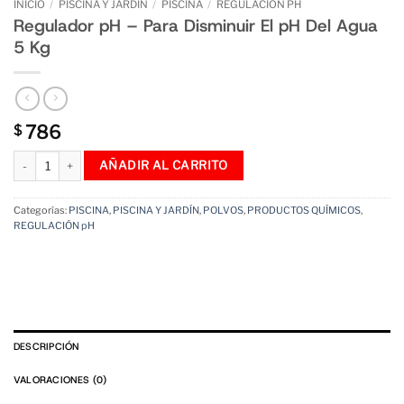
INICIO
/
PISCINA Y JARDÍN
/
PISCINA
/
REGULACIÓN PH
Regulador pH – Para Disminuir El pH Del Agua
5 Kg
786
$
Regulador pH - Para Disminuir El pH Del Agua 5 Kg cantidad
AÑADIR AL CARRITO
Categorías:
PISCINA
,
PISCINA Y JARDÍN
,
POLVOS
,
PRODUCTOS QUÍMICOS
,
REGULACIÓN pH
DESCRIPCIÓN
VALORACIONES (0)