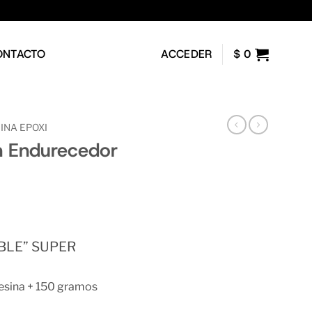
ONTACTO
ACCEDER
$
0
INA EPOXI
n Endurecedor
o
IBLE” SUPER
l
.
esina + 150 gramos