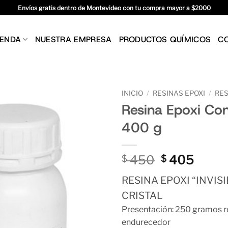
Envíos gratis dentro de Montevideo con tu compra mayor a $2000
IENDA
NUESTRA EMPRESA
PRODUCTOS QUÍMICOS
C
INICIO
/
RESINAS EPOXI
/
RES
Resina Epoxi Co
400 g
El
El
450
405
$
$
precio
preci
RESINA EPOXI “INVIS
original
actua
era:
es:
CRISTAL
$ 450.
$ 405
Presentación: 250 gramos r
endurecedor