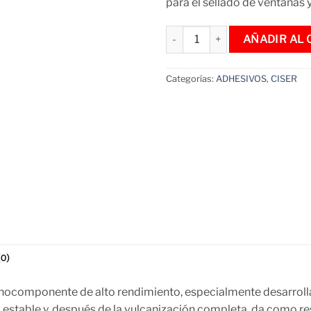
para el sellado de ventanas 
Sellador Poliuretánico Pu40 Ne
AÑADIR AL 
Categorías:
ADHESIVOS
,
CISER
0)
nocomponente de alto rendimiento, especialmente desarrollad
, estable y, después de la vulcanización completa, da como 