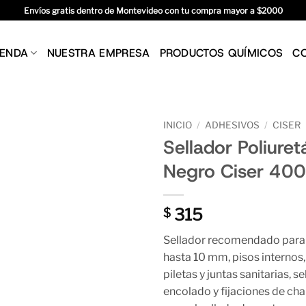
Envíos gratis dentro de Montevideo con tu compra mayor a $2000
IENDA
NUESTRA EMPRESA
PRODUCTOS QUÍMICOS
C
INICIO
/
ADHESIVOS
/
CISER
Sellador Poliure
Negro Ciser 400
315
$
Sellador recomendado para j
hasta 10 mm, pisos internos, 
piletas y juntas sanitarias, 
encolado y fijaciones de ch