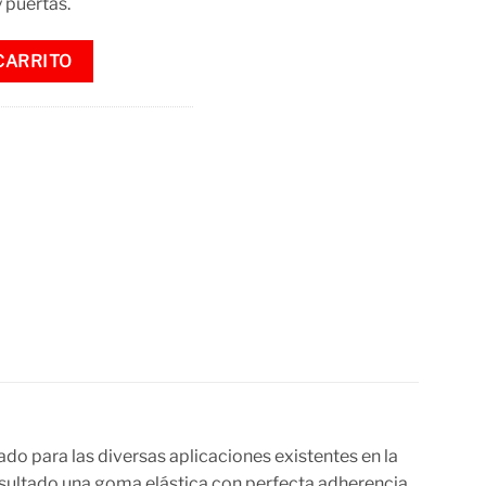
y puertas.
gro Ciser 400 g cantidad
CARRITO
o para las diversas aplicaciones existentes en la
resultado una goma elástica con perfecta adherencia