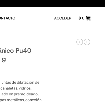
ONTACTO
ACCEDER
$
0
tánico Pu40
 g
untas de dilatación de
canaletas, vidrios,
sellado en premoldeado,
apas metálicas, conexión