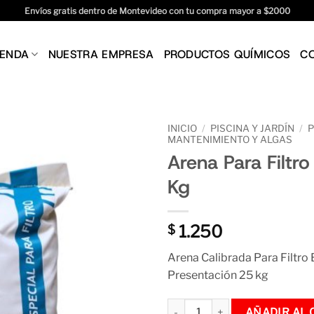
Envíos gratis dentro de Montevideo con tu compra mayor a $2000
IENDA
NUESTRA EMPRESA
PRODUCTOS QUÍMICOS
C
INICIO
/
PISCINA Y JARDÍN
/
P
MANTENIMIENTO Y ALGAS
Arena Para Filtr
Kg
1.250
$
Arena Calibrada Para Filtro
Presentación 25 kg
Arena Para Filtro De Piscina 25
AÑADIR AL 