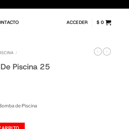
ONTACTO
ACCEDER
$
0
ISCINA
/
o De Piscina 25
 Bomba de Piscina
 Kg cantidad
CARRITO