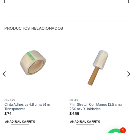
PRODUCTOS RELACIONADOS
CINTAS
FILMS
Cinta Adhesiva 4,8 cm x 91 m
Film Stretch Con Mango 12,5 cm x
Transparente
250 m x 3 Unidades
$
74
$
459
AÑADIR AL CARRITO
AÑADIR AL CARRITO
1