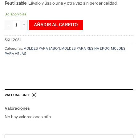
Reutilizable
: Lávalo y úsalo una y otra vez sin perder calidad.
3 disponibles
Molde papa noel cabeza de silicona cantidad
AÑADIR AL CARRITO
SKU:
2081
Categorías:
MOLDES PARA JABON
,
MOLDES PARA RESINA EPOXI
,
MOLDES
PARA VELAS
VALORACIONES (0)
Valoraciones
No hay valoraciones aún.