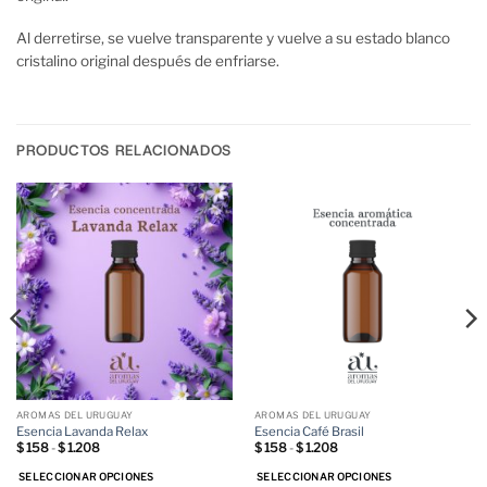
Al derretirse, se vuelve transparente y vuelve a su estado blanco
cristalino original después de enfriarse.
PRODUCTOS RELACIONADOS
AROMAS DEL URUGUAY
AROMAS DEL URUGUAY
Esencia Lavanda Relax
Esencia Café Brasil
Rango
Rango
$
158
-
$
1.208
$
158
-
$
1.208
de
de
precios:
precios:
SELECCIONAR OPCIONES
SELECCIONAR OPCIONES
desde
desde